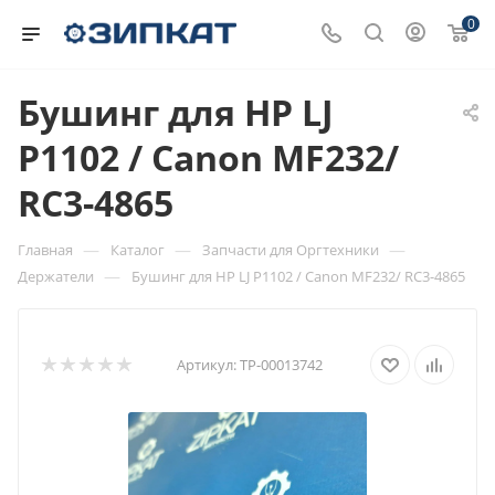
0
Бушинг для HP LJ
P1102 / Canon MF232/
RC3-4865
—
—
—
Главная
Каталог
Запчасти для Оргтехники
—
Держатели
Бушинг для HP LJ P1102 / Canon MF232/ RC3-4865
Артикул:
ТР-00013742