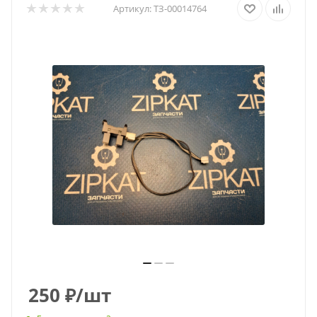
Артикул:
ТЗ-00014764
250
₽
/шт