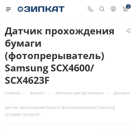
0
Датчик прохождения
бумаги
(фотопрерыватель)
Samsung SCX4600/
SCX4623F
—
—
—
Главная
Каталог
Запчасти для Оргтехники
Датчики
—
Датчик прохождения бумаги (фотопрерыватель) Samsung
SCX4600/ SCX4623F