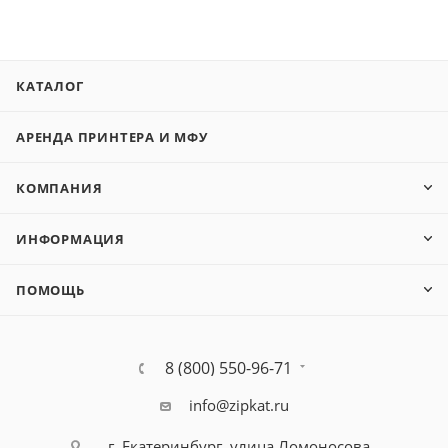
2580/
2950/3310/3710/4623/472750/2551/2552/2250/ SCX-
4720F/
КАТАЛОГ
FN/4520/4016/4116/ 4216F/Phaser3400/3
АРЕНДА ПРИНТЕРА И МФУ
КОМПАНИЯ
ИНФОРМАЦИЯ
ПОМОЩЬ
8 (800) 550-96-71
info@zipkat.ru
г. Екатеринбург, улица Ломоносова