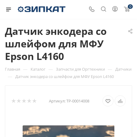
0
Датчик энкодера со
шлейфом для МФУ
Epson L4160
—
—
—
Главная
Каталог
Запчасти для Оргтехники
Датчики
—
Датчик энкодера со шлейфом для МФУ Epson L4160
Артикул:
ТР-00014008