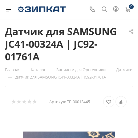
0
Датчик для SAMSUNG
JC41-00324A | JC92-
01761A
—
—
—
Главная
Каталог
Запчасти для Оргтехники
Датчики
—
Датчик для SAMSUNG JC41-00324A | JC92-01761A
Артикул:
ТР-00013445