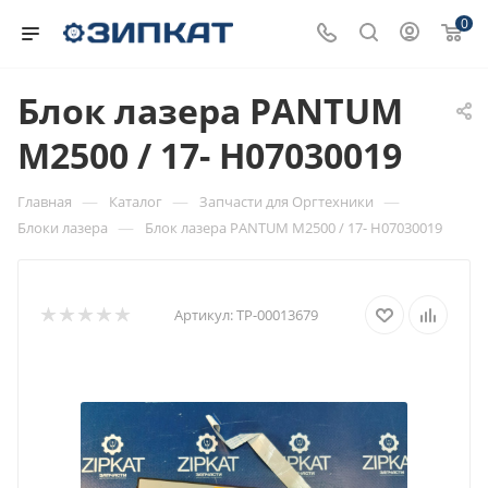
0
Блок лазера PANTUM
M2500 / 17- H07030019
—
—
—
Главная
Каталог
Запчасти для Оргтехники
—
Блоки лазера
Блок лазера PANTUM M2500 / 17- H07030019
Артикул:
ТР-00013679